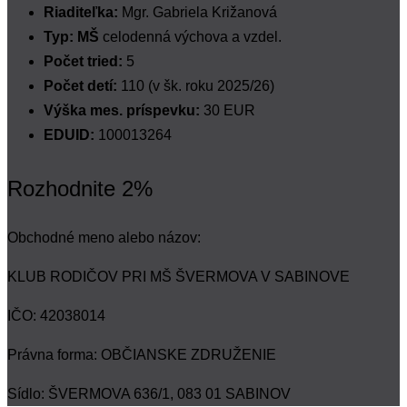
Riaditeľka:
Mgr. Gabriela Križanová
Typ: MŠ
celodenná výchova a vzdel.
Počet tried:
5
Počet detí:
110 (v šk. roku 2025/26)
Výška mes. príspevku:
30 EUR
EDUID:
100013264
Rozhodnite 2%
Obchodné meno alebo názov:
KLUB RODIČOV PRI MŠ ŠVERMOVA V SABINOVE
IČO: 42038014
Právna forma: OBČIANSKE ZDRUŽENIE
Sídlo: ŠVERMOVA 636/1, 083 01 SABINOV