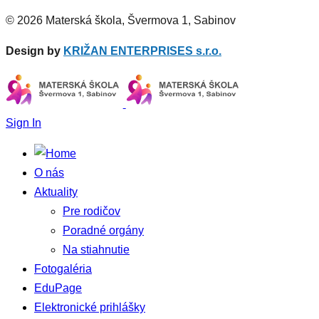
© 2026 Materská škola, Švermova 1, Sabinov
Design by
KRIŽAN ENTERPRISES s.r.o.
Sign In
O nás
Aktuality
Pre rodičov
Poradné orgány
Na stiahnutie
Fotogaléria
EduPage
Elektronické prihlášky