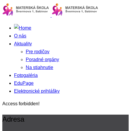
O nás
Aktuality
Pre rodičov
Poradné orgány
Na stiahnutie
Fotogaléria
EduPage
Elektronické prihlášky
Access forbidden!
Adresa