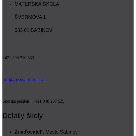
MATERSKÁ ŠKOLA
ŠVERMOVA 1
083 01 SABINOV
+421 905 210 533
info@mssvermova.sk
Školská jedáleň : +421 948 207 539
Detaily školy
Zriaďovateľ :
Mesto Sabinov