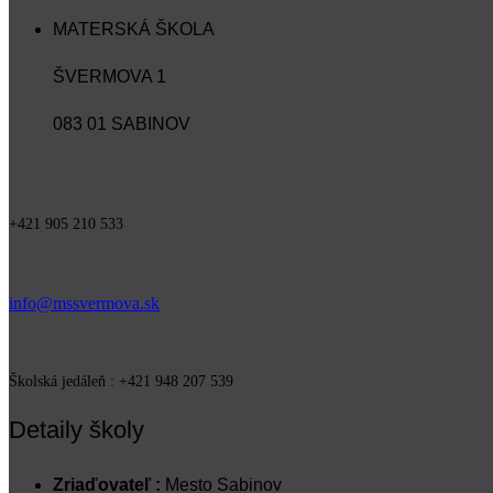
MATERSKÁ ŠKOLA
ŠVERMOVA 1
083 01 SABINOV
+421 905 210 533
info@mssvermova.sk
Školská jedáleň : +421 948 207 539
Detaily školy
Zriaďovateľ :
Mesto Sabinov