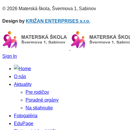
© 2026 Materská škola, Švermova 1, Sabinov
Design by
KRIŽAN ENTERPRISES s.r.o.
Sign In
O nás
Aktuality
Pre rodičov
Poradné orgány
Na stiahnutie
Fotogaléria
EduPage