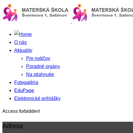
O nás
Aktuality
Pre rodičov
Poradné orgány
Na stiahnutie
Fotogaléria
EduPage
Elektronické prihlášky
Access forbidden!
Adresa