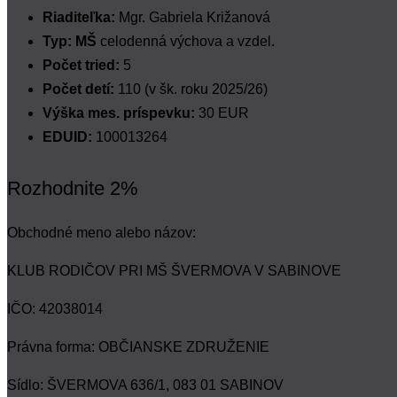
Riaditeľka:
Mgr. Gabriela Križanová
Typ: MŠ
celodenná výchova a vzdel.
Počet tried:
5
Počet detí:
110 (v šk. roku 2025/26)
Výška mes. príspevku:
30 EUR
EDUID:
100013264
Rozhodnite 2%
Obchodné meno alebo názov:
KLUB RODIČOV PRI MŠ ŠVERMOVA V SABINOVE
IČO: 42038014
Právna forma: OBČIANSKE ZDRUŽENIE
Sídlo: ŠVERMOVA 636/1, 083 01 SABINOV