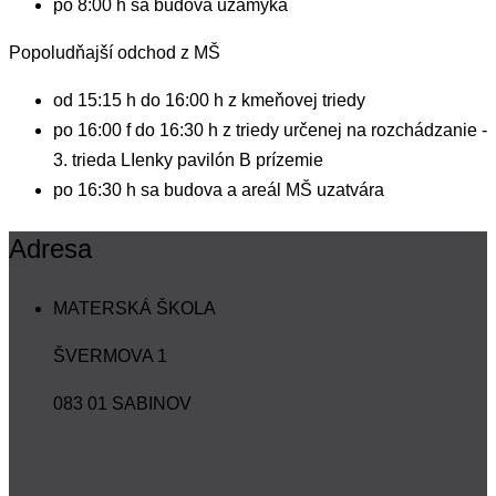
po 8:00 h sa budova uzamyká
Popoludňajší odchod z MŠ
od 15:15 h do 16:00 h z kmeňovej triedy
po 16:00 f do 16:30 h z triedy určenej na rozchádzanie -
3. trieda LIenky pavilón B prízemie
po 16:30 h sa budova a areál MŠ uzatvára
Adresa
MATERSKÁ ŠKOLA
ŠVERMOVA 1
083 01 SABINOV