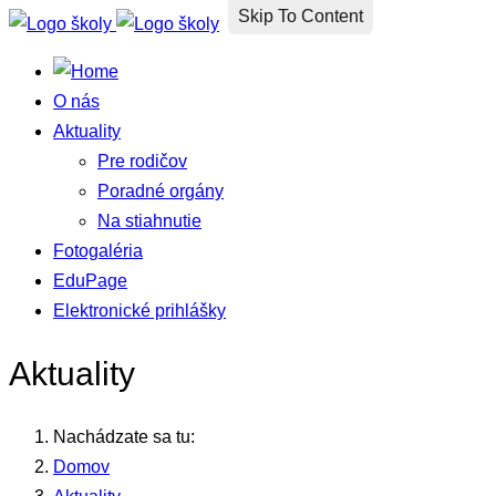
Skip To Content
O nás
Aktuality
Pre rodičov
Poradné orgány
Na stiahnutie
Fotogaléria
EduPage
Elektronické prihlášky
Aktuality
Nachádzate sa tu:
Domov