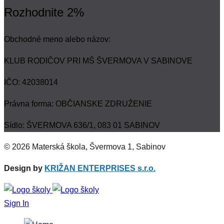
Rozhodnite 2%
Obchodné meno alebo názov:
KLUB RODIČOV PRI MŠ ŠVERMOVA V SABINOVE
IČO: 42038014
Právna forma: OBČIANSKE ZDRUŽENIE
Sídlo: ŠVERMOVA 636/1, 083 01 SABINOV
© 2026 Materská škola, Švermova 1, Sabinov
Design by
KRIŽAN ENTERPRISES s.r.o.
Sign In