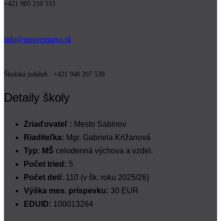
+421 905 210 533
info@mssvermova.sk
Školská jedáleň : +421 948 207 539
Detaily školy
Zriaďovateľ :
Mesto Sabinov
Riaditeľka:
Mgr. Gabriela Križanová
Typ: MŠ
celodenná výchova a vzdel.
Počet tried:
5
Počet detí:
110 (v šk. roku 2025/26)
Výška mes. príspevku:
30 EUR
EDUID:
100013264